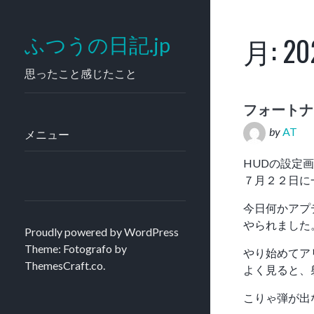
月:
2
ふつうの日記.jp
思ったこと感じたこと
フォートナ
by
AT
メニュー
HUDの設定
７月２２日に
今日何かアプ
やられました
Proudly powered by WordPress
Theme: Fotografo by
やり始めてア
ThemesCraft.co
.
よく見ると、
こりゃ弾が出