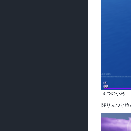
３つの小島
降り立つと槍