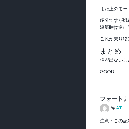
また上のモー
多分ですが戦
建築時は逆に
これが乗り物
まとめ
弾が出ないこ
GOOD
フォートナ
by
AT
注意：この記