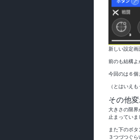
新しい設定画
前のも結構よ
今回のは６個
（とはいえも
その他変
大きさの限界
止まっていま
また下のボタ
３つづつぐら