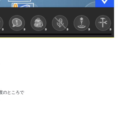
。
度のところで
。