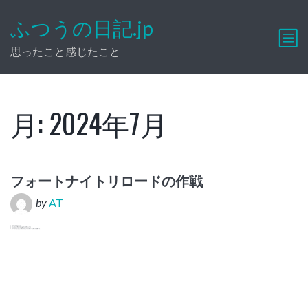
ふつうの日記.jp
思ったこと感じたこと
月:
2024年7月
フォートナイトリロードの作戦
by
AT
１、敵をマークはするけど撃たない。
２、撃つときは一人で撃つのではなくてなるべく大勢でいっせいに
３、リブートできるときのたたかいは敵からアイテムをもらったり
敵を遠ざけるために行う。
４、リブートができなくなったら確殺を入れる。どの味方が戦っていても助けられる距離にいる。